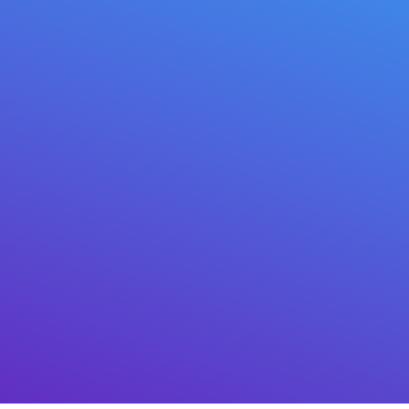
BTC, Bitcoin
VMT, Mitilena
APFC, ERC20
Autoidentyfikator (VS) dla wielu
płatności
Przyjmuj kryptowalutę w pełni
automatycznie przez API.
Ogólny opis
API
jest dostępny do wdrożenia w
dowolnym środowisku, a także
wtyczka
dla sklepów internetowych Wordpress
WooCommerce
.
Wygeneruj kod QR