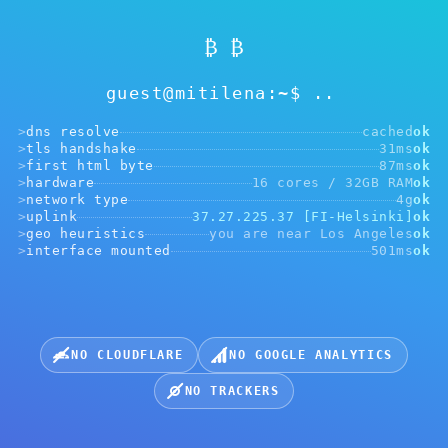
₿ ₿
guest@mitilena:~$
>
dns resolve
cached
ok
Nie wybrano adresu
>
tls handshake
31ms
ok
>
first html byte
87ms
ok
>
hardware
16 cores / 32GB RAM
ok
>
network type
4g
ok
>
uplink
37.27.225.37 [FI-Helsinki]
ok
URL Webhook
>
geo heuristics
you are near Los Angeles
ok
>
interface mounted
501ms
ok
https://....yourwebsite.com
Wybierz kryptowalutę do przyjmowania płatności:
NO CLOUDFLARE
NO GOOGLE ANALYTICS
NO TRACKERS
USDT, BEP20
USDT, ERC20
USDT, TRC20