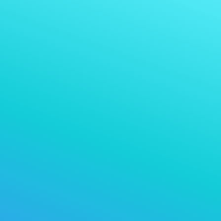
Odbierz płatność w
Przyjmij płatność w:
dowolnej kryptowalucie, którą przyjmujesz
wybrać konkretną kryptowalutę